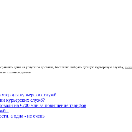
 сравнить цены на услуги по доставке, бесплатно выбрать лучшую курьерскую службу,
вызв
енту и многое другое.
утер для курьерских служб
ики курьерских служб?
овали на €700 млн за повышение тарифов
ужбы
ти, а одна - не очень