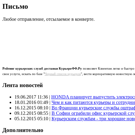
Письмо
Любое отправление, отсылаемое в конверте.
Рейтинг курьерских служб доставки КурьероФФ.Ру
позволяет Клиентам легко и быстро
свои услуги, искать по базе "
Черный список курьеров
", вести корпоративную новостную л
Лента новостей
19.06.2017 11:36
|
HONDA планирует выпустить электроск
18.01.2016 01:49
|
Чем и как питаются курьеры и сотрудн
16.12.2015 08:10
|
Во Франции курьерские службы оштраф
09.12.2015 08:55
|
В Софии ограбили офис курьерской сл
05.12.2015 05:10
|
Курьерским службам - три хорошие новос
Дополнительно