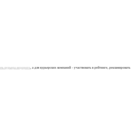
ать курьера недорого
, а для курьерских компаний - участвовать в рейтинге, рекламировать