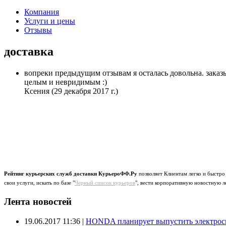
Компания
Услуги и цены
Отзывы
доставка
вопреки предыдущим отзывам я осталась довольна. заказы
целым и невридимым :)
Ксения
(29 декабря 2017 г.)
Рейтинг курьерских служб доставки КурьероФФ.Ру
позволяет Клиентам легко и быстро
свои услуги, искать по базе "
Черный список курьеров
", вести корпоративную новостную л
Лента новостей
19.06.2017 11:36
|
HONDA планирует выпустить электроск