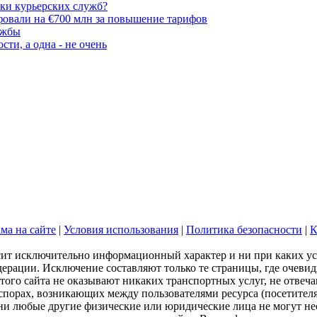
ики курьерских служб?
овали на €700 млн за повышение тарифов
ужбы
ти, а одна - не очень
ма на сайте
|
Условия использования
|
Политика безопасности
|
К
сит исключительно информационный характер и ни при каких ус
дерации. Исключение составляют только те страницы, где очевид
ого сайта не оказывают никаких транспортных услуг, не отвеча
 спорах, возникающих между пользователями ресурса (посетите
, ни любые другие физические или юридические лица не могут не