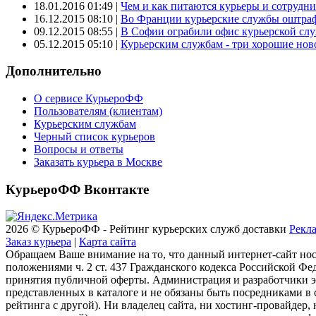
18.01.2016 01:49
|
Чем и как питаются курьеры и сотрудн
16.12.2015 08:10
|
Во Франции курьерские службы оштраф
09.12.2015 08:55
|
В Софии ограбили офис курьерской сл
05.12.2015 05:10
|
Курьерским службам - три хорошие новос
Дополнительно
О сервисе КурьероФФ
Пользователям (клиентам)
Курьерским службам
Черный список курьеров
Вопросы и ответы
Заказать курьера в Москве
КурьероФФ Вконтакте
2026 © КурьероФФ - Рейтинг курьерских служб доставки
Рекла
Заказ курьера
|
Карта сайта
Обращаем Ваше внимание на то, что данный интернет-сайт но
положениями ч. 2 ст. 437 Гражданского кодекса Российской Фе
принятия публичной оферты. Администрация и разработчики эт
представленных в каталоге и не обязаны быть посредниками в
рейтинга с другой). Ни владелец сайта, ни хостинг-провайдер