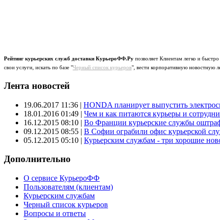
Рейтинг курьерских служб доставки КурьероФФ.Ру
позволяет Клиентам легко и быстро
свои услуги, искать по базе "
Черный список курьеров
", вести корпоративную новостную л
Лента новостей
19.06.2017 11:36
|
HONDA планирует выпустить электроск
18.01.2016 01:49
|
Чем и как питаются курьеры и сотрудн
16.12.2015 08:10
|
Во Франции курьерские службы оштраф
09.12.2015 08:55
|
В Софии ограбили офис курьерской сл
05.12.2015 05:10
|
Курьерским службам - три хорошие новос
Дополнительно
О сервисе КурьероФФ
Пользователям (клиентам)
Курьерским службам
Черный список курьеров
Вопросы и ответы