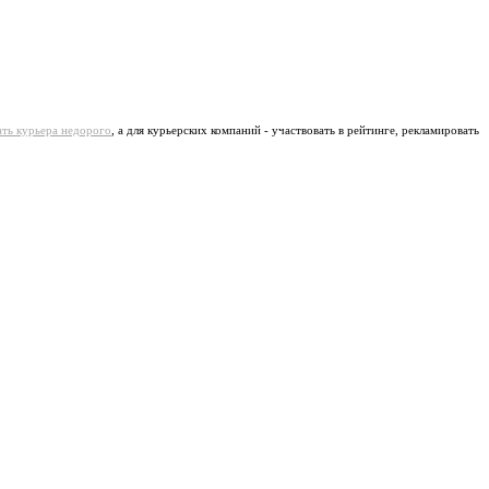
ать курьера недорого
, а для курьерских компаний - участвовать в рейтинге, рекламировать