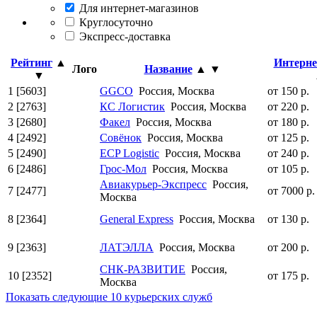
Для интернет-магазинов
Круглосуточно
Экспресс-доставка
Рейтинг
▲
Интерне
Лого
Название
▲
▼
▼
1
[5603]
GGCO
Россия, Москва
от 150 р.
2
[2763]
КС Логистик
Россия, Москва
от 220 р.
3
[2680]
Факел
Россия, Москва
от 180 р.
4
[2492]
Совёнок
Россия, Москва
от 125 р.
5
[2490]
ECP Logistic
Россия, Москва
от 240 р.
6
[2486]
Грос-Мол
Россия, Москва
от 105 р.
Авиакурьер-Экспресс
Россия,
7
[2477]
от 7000 р.
Москва
8
[2364]
General Express
Россия, Москва
от 130 р.
9
[2363]
ЛАТЭЛЛА
Россия, Москва
от 200 р.
СНК-РАЗВИТИЕ
Россия,
10
[2352]
от 175 р.
Москва
Показать следующие 10 курьерских служб