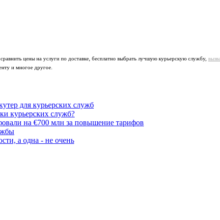
 сравнить цены на услуги по доставке, бесплатно выбрать лучшую курьерскую службу,
вызв
енту и многое другое.
утер для курьерских служб
ики курьерских служб?
овали на €700 млн за повышение тарифов
ужбы
ти, а одна - не очень