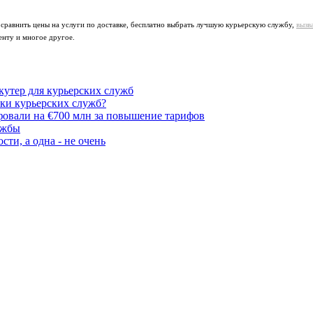
 сравнить цены на услуги по доставке, бесплатно выбрать лучшую курьерскую службу,
вызв
енту и многое другое.
утер для курьерских служб
ики курьерских служб?
овали на €700 млн за повышение тарифов
ужбы
ти, а одна - не очень