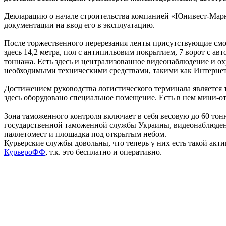
Декларацию о начале строительства компанией «Юнивест-Марк
документации на ввод его в эксплуатацию.
После торжественного перерезания ленты присутствующие смогл
здесь 14,2 метра, пол с антипильовим покрытием, 7 ворот с а
тоннажа. Есть здесь и централизованное видеонаблюдение и ох
необходимыми техническими средствами, такими как Интернет
Достижением руководства логистического терминала является т
здесь оборудовано специальное помещение. Есть в нем мини-от
Зона таможенного контроля включает в себя весовую до 60 тон
государственной таможенной службы Украины, видеонаблюдения
паллетомест и площадка под открытым небом.
Курьерские службы довольны, что теперь у них есть такой акти
КурьероФФ
, т.к. это бесплатно и оперативно.