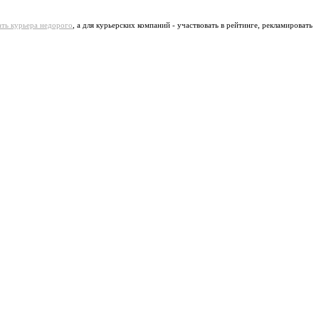
ать курьера недорого
, а для курьерских компаний - участвовать в рейтинге, рекламировать