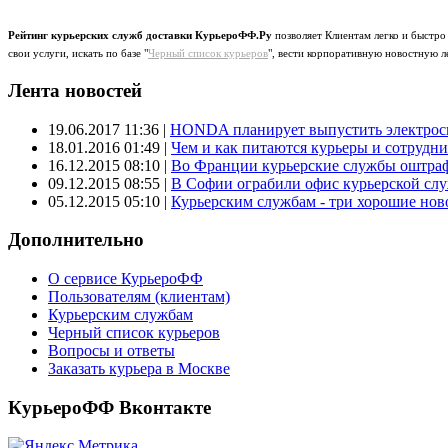
Рейтинг курьерских служб доставки КурьероФФ.Ру
позволяет Клиентам легко и быстро
свои услуги, искать по базе "
Черный список курьеров
", вести корпоративную новостную л
Лента новостей
19.06.2017 11:36
|
HONDA планирует выпустить электроск
18.01.2016 01:49
|
Чем и как питаются курьеры и сотрудн
16.12.2015 08:10
|
Во Франции курьерские службы оштраф
09.12.2015 08:55
|
В Софии ограбили офис курьерской сл
05.12.2015 05:10
|
Курьерским службам - три хорошие новос
Дополнительно
О сервисе КурьероФФ
Пользователям (клиентам)
Курьерским службам
Черный список курьеров
Вопросы и ответы
Заказать курьера в Москве
КурьероФФ Вконтакте