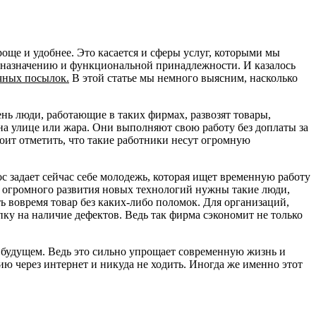
роще и удобнее. Это касается и сферы услуг, которыми мы
у назначению и функциональной принадлежности. И казалось
ичных посылок.
В этой статье мы немного выясним, насколько
нь люди, работающие в таких фирмах, развозят товары,
на улице или жара. Они выполняют свою работу без доплаты за
тоит отметить, что такие работники несут огромную
с задает сейчас себе молодежь, которая ищет временную работу
век огромного развития новых технологий нужны такие люди,
ь вовремя товар без каких-либо поломок. Для организаций,
ку на наличие дефектов. Ведь так фирма сэкономит не только
в будущем. Ведь это сильно упрощает современную жизнь и
ию через интернет и никуда не ходить. Иногда же именно этот