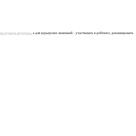
ать курьера недорого
, а для курьерских компаний - участвовать в рейтинге, рекламировать