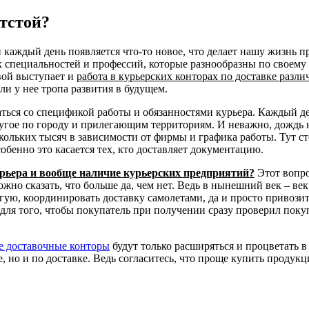
Отстой?
 каждый день появляется что-то новое, что делает нашу жизнь п
х специальностей и профессий, которые разнообразны по своем
вой выступает и
работа в курьерских конторах по доставке разл
ли у нее тропа развития в будущем.
ться со спецификой работы и обязанностями курьера. Каждый де
ругое по городу и прилегающим территориям. И неважно, дождь 
скольких тысяч в зависимости от фирмы и графика работы. Тут с
обенно это касается тех, кто доставляет документацию.
рьера и вообще наличие курьерских предприятий?
Этот вопро
можно сказать, что больше да, чем нет. Ведь в нынешний век – 
гую, координировать доставку самолетами, да и просто привозит
ля того, чтобы покупатель при получении сразу проверил покуп
е доставочные конторы
будут только расширяться и процветать 
, но и по доставке. Ведь согласитесь, что проще купить продукц