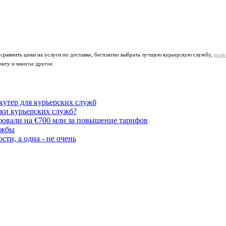
 сравнить цены на услуги по доставке, бесплатно выбрать лучшую курьерскую службу,
вызв
енту и многое другое.
утер для курьерских служб
ики курьерских служб?
овали на €700 млн за повышение тарифов
ужбы
ти, а одна - не очень