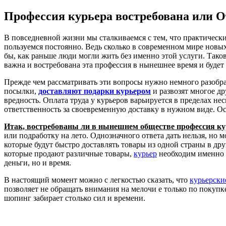
Профессия курьера востребована или 
В повседневной жизни мы сталкиваемся с тем, что практически
пользуемся постоянно. Ведь сколько в современном мире новы
бы, как раньше люди могли жить без именно этой услуги. Тако
важна и востребована эта профессия в нынешнее время и будет 
Прежде чем рассматривать эти вопросы нужно немного разобра
посылки,
доставляют подарки курьером
и развозят многое д
вредность. Оплата труда у курьеров варьируется в пределах не
ответственность за своевременную доставку в нужном виде. Ос
Итак, востребованы ли в нынешнем обществе профессия ку
или подработку на лето. Однозначного ответа дать нельзя, но 
которые будут быстро доставлять товары из одной страны в дру
которые продают различные товары,
курьер
необходим именно д
деньги, но и время.
В настоящий момент можно с легкостью сказать, что
курьерски
позволяет не обращать внимания на мелочи е только по покупке
шопинг забирает столько сил и времени.