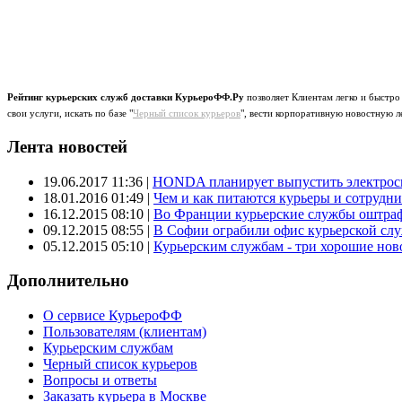
Рейтинг курьерских служб доставки КурьероФФ.Ру
позволяет Клиентам легко и быстро
свои услуги, искать по базе "
Черный список курьеров
", вести корпоративную новостную л
Лента новостей
19.06.2017 11:36
|
HONDA планирует выпустить электроск
18.01.2016 01:49
|
Чем и как питаются курьеры и сотрудн
16.12.2015 08:10
|
Во Франции курьерские службы оштраф
09.12.2015 08:55
|
В Софии ограбили офис курьерской сл
05.12.2015 05:10
|
Курьерским службам - три хорошие новос
Дополнительно
О сервисе КурьероФФ
Пользователям (клиентам)
Курьерским службам
Черный список курьеров
Вопросы и ответы
Заказать курьера в Москве