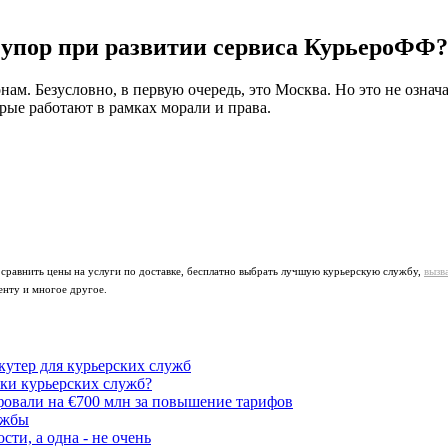
ь упор при развитии сервиса КурьероФФ
ам. Безусловно, в первую очередь, это Москва. Но это не означ
рые работают в рамках морали и права.
 сравнить цены на услуги по доставке, бесплатно выбрать лучшую курьерскую службу,
вызв
енту и многое другое.
утер для курьерских служб
ики курьерских служб?
овали на €700 млн за повышение тарифов
ужбы
ти, а одна - не очень