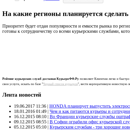
На какие регионы планируется сделат
Приоритет будет отдан популярности и емкости рынка по регион
готовы к сотрудничеству со всеми курьерскими службами, кото
Рейтинг курьерских служб доставки КурьероФФ.Ру
позволяет Клиентам легко и быстро
свои услуги, искать по базе "
Черный список курьеров
", вести корпоративную новостную л
Лента новостей
19.06.2017 11:36
|
HONDA планирует выпустить электроск
18.01.2016 01:49
|
Чем и как питаются курьеры и сотрудн
16.12.2015 08:10
|
Во Франции курьерские службы оштраф
09.12.2015 08:55
|
В Софии ограбили офис курьерской сл
05.12.2015 05:10
|
Курьерским службам - три хорошие новос