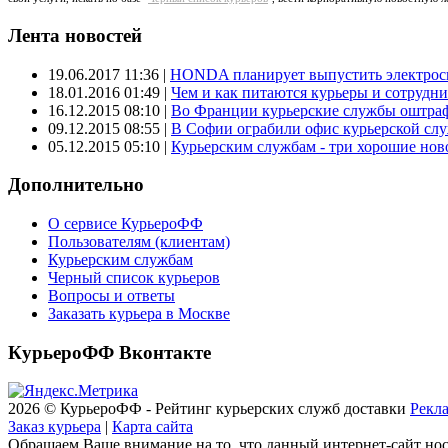
Лента новостей
19.06.2017 11:36
|
HONDA планирует выпустить электроск
18.01.2016 01:49
|
Чем и как питаются курьеры и сотрудн
16.12.2015 08:10
|
Во Франции курьерские службы оштраф
09.12.2015 08:55
|
В Софии ограбили офис курьерской сл
05.12.2015 05:10
|
Курьерским службам - три хорошие новос
Дополнительно
О сервисе КурьероФФ
Пользователям (клиентам)
Курьерским службам
Черный список курьеров
Вопросы и ответы
Заказать курьера в Москве
КурьероФФ Вконтакте
2026 © КурьероФФ - Рейтинг курьерских служб доставки
Рекла
Заказ курьера
|
Карта сайта
Обращаем Ваше внимание на то, что данный интернет-сайт но