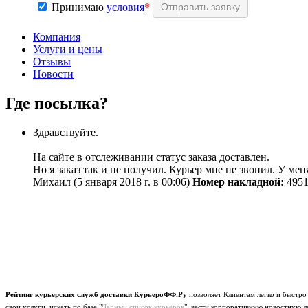
Принимаю
условия
*
Компания
Услуги и цены
Отзывы
Новости
Где посылка?
Здравствуйте.
На сайте в отслеживании статус заказа доставлен.
Но я заказ так и не получил. Курьер мне не звонил. У мен
Михаил
(5 января 2018 г. в 00:06)
Номер накладной:
4951
Рейтинг курьерских служб доставки КурьероФФ.Ру
позволяет Клиентам легко и быстро
свои услуги, искать по базе "
Черный список курьеров
", вести корпоративную новостную л