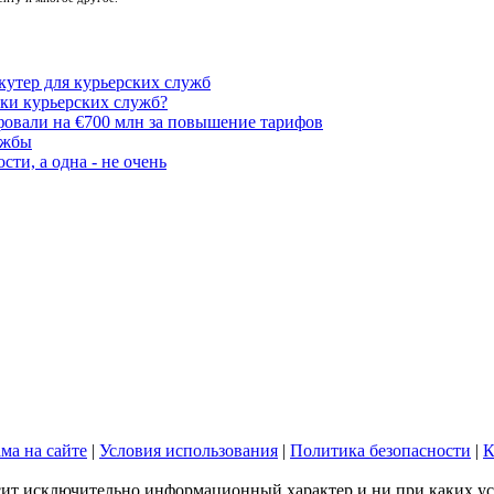
утер для курьерских служб
ики курьерских служб?
овали на €700 млн за повышение тарифов
ужбы
ти, а одна - не очень
ма на сайте
|
Условия использования
|
Политика безопасности
|
К
сит исключительно информационный характер и ни при каких ус