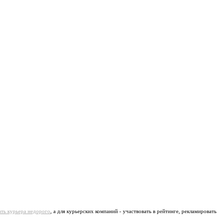
ать курьера недорого
, а для курьерских компаний - участвовать в рейтинге, рекламировать