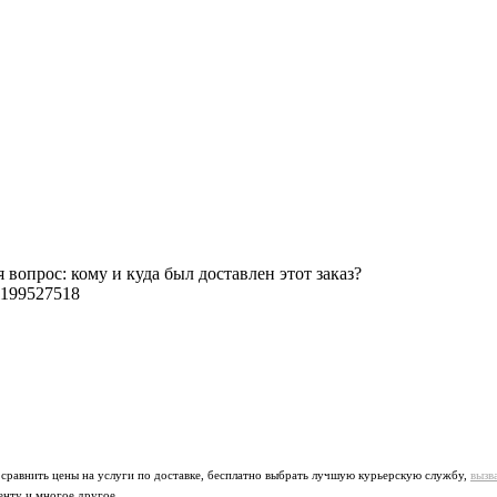
я вопрос: кому и куда был доставлен этот заказ?
199527518
 сравнить цены на услуги по доставке, бесплатно выбрать лучшую курьерскую службу,
вызв
енту и многое другое.