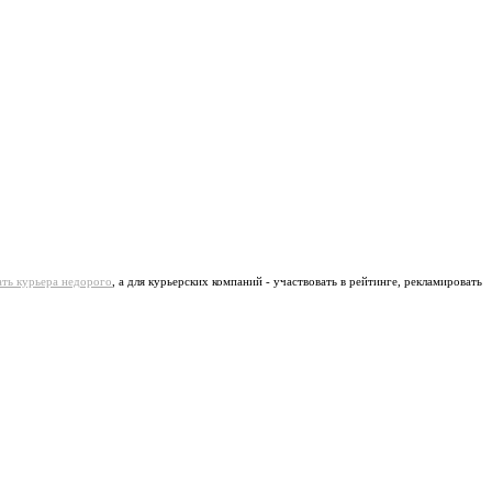
ать курьера недорого
, а для курьерских компаний - участвовать в рейтинге, рекламировать