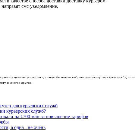
ал в качестве способа доставки доставку курьером.
м направят смс-уведомление.
 сравнить цены на услуги по доставке, бесплатно выбрать лучшую курьерскую службу,
вызв
енту и многое другое.
утер для курьерских служб
ики курьерских служб?
овали на €700 млн за повышение тарифов
ужбы
ти, а одна - не очень