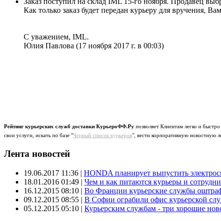
Заказ поступил на склад IML 15-го ноября. Продавец выбр
Как только заказ будет передан курьеру для вручения, Ва
С уважением, IML.
Юлия Павлова
(17 ноября 2017 г. в 00:03)
Рейтинг курьерских служб доставки КурьероФФ.Ру
позволяет Клиентам легко и быстро
свои услуги, искать по базе "
Черный список курьеров
", вести корпоративную новостную л
Лента новостей
19.06.2017 11:36
|
HONDA планирует выпустить электроск
18.01.2016 01:49
|
Чем и как питаются курьеры и сотрудн
16.12.2015 08:10
|
Во Франции курьерские службы оштраф
09.12.2015 08:55
|
В Софии ограбили офис курьерской сл
05.12.2015 05:10
|
Курьерским службам - три хорошие новос