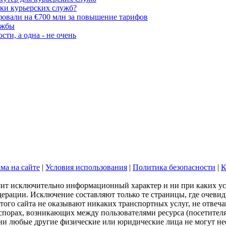
ики курьерских служб?
овали на €700 млн за повышение тарифов
ужбы
ти, а одна - не очень
ма на сайте
|
Условия использования
|
Политика безопасности
|
К
сит исключительно информационный характер и ни при каких ус
дерации. Исключение составляют только те страницы, где очевид
ого сайта не оказывают никаких транспортных услуг, не отвеча
 спорах, возникающих между пользователями ресурса (посетите
, ни любые другие физические или юридические лица не могут не