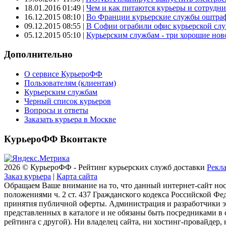
18.01.2016 01:49
|
Чем и как питаются курьеры и сотрудн
16.12.2015 08:10
|
Во Франции курьерские службы оштраф
09.12.2015 08:55
|
В Софии ограбили офис курьерской сл
05.12.2015 05:10
|
Курьерским службам - три хорошие новос
Дополнительно
О сервисе КурьероФФ
Пользователям (клиентам)
Курьерским службам
Черный список курьеров
Вопросы и ответы
Заказать курьера в Москве
КурьероФФ Вконтакте
2026 © КурьероФФ - Рейтинг курьерских служб доставки
Рекла
Заказ курьера
|
Карта сайта
Обращаем Ваше внимание на то, что данный интернет-сайт но
положениями ч. 2 ст. 437 Гражданского кодекса Российской Фе
принятия публичной оферты. Администрация и разработчики эт
представленных в каталоге и не обязаны быть посредниками в
рейтинга с другой). Ни владелец сайта, ни хостинг-провайдер