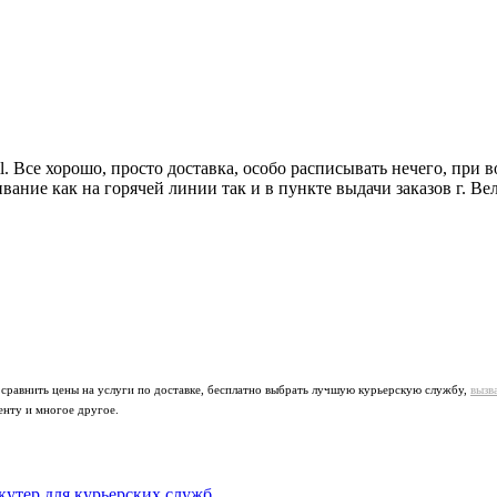
ml. Все хорошо, просто доставка, особо расписывать нечего, при
ние как на горячей линии так и в пункте выдачи заказов г. Ве
 сравнить цены на услуги по доставке, бесплатно выбрать лучшую курьерскую службу,
вызв
енту и многое другое.
утер для курьерских служб