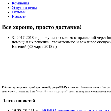
Компания
Услуги и цены
Отзывы
Новости
Все хорошо, просто доставка!
За 2017-2018 год получал несколько отправлений через i
помощь в их решении. Уважительное и вежливое обслужива
Евгений
(30 марта 2018 г.)
Рейтинг курьерских служб доставки КурьероФФ.Ру
позволяет Клиентам легко и быстро
свои услуги, искать по базе "
Черный список курьеров
", вести корпоративную новостную л
Лента новостей
19.06.2017 11:36
|
HONDA планирует выпустить электроск