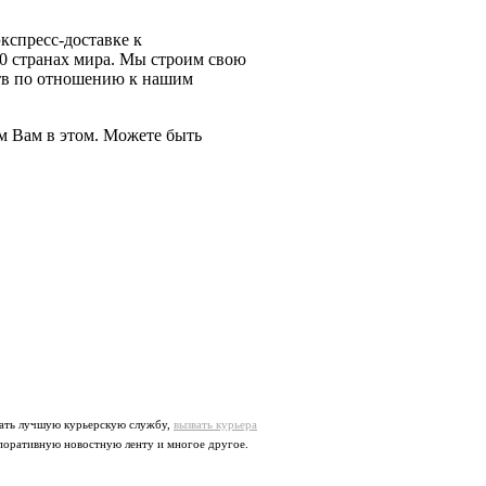
экспресс-доставке
к
0 странах мира. Мы строим свою
тв по отношению к нашим
м Вам в этом. Можете быть
брать лучшую курьерскую службу,
вызвать курьера
рпоративную новостную ленту и многое другое.