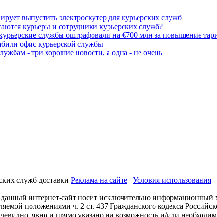
ует выпустить электроскутер для курьерских служб
таются курьеры и сотрудники курьерских служб?
курьерские службы оштрафовали на €700 млн за повышение тар
абили офис курьерской службы
лужбам - три хорошие новости, а одна - не очень
ских служб доставки
Реклама на сайте
|
Условия использования
|
 данный интернет-сайт носит исключительно информационный ха
ляемой положениями ч. 2 ст. 437 Гражданского кодекса Россий
 очевидно, явно и прямо указано на возможность и/или необходи