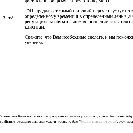
доставлены вовремя в любую точку мира.
TNT предлагает самый широкий
перечень услуг по 
определенному времени и в определенный день в 20
 3 ст2
репутацию на обязательном выполнении обязательс
клиентам.
Скажите, что Вам необходимо сделать, и мы поможе
уверены.
Ру
позволяет Клиентам легко и быстро сравнить цены на услуги по доставке, бесплатно вы
в рейтинге, рекламировать свои услуги, искать по базе "
Черный список курьеров
", вести ко