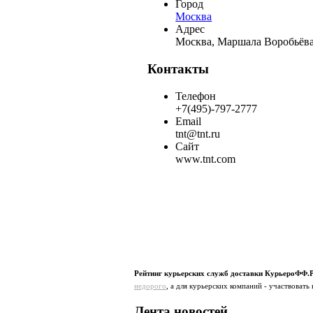
Город
Москва
Адрес
Москва, Маршала Воробьёва,
Контакты
Телефон
+7(495)-797-2777
Email
tnt@tnt.ru
Сайт
www.tnt.com
Рейтинг курьерских служб доставки КурьероФФ.
недорого
, а для курьерских компаний - участвовать 
Лента новостей