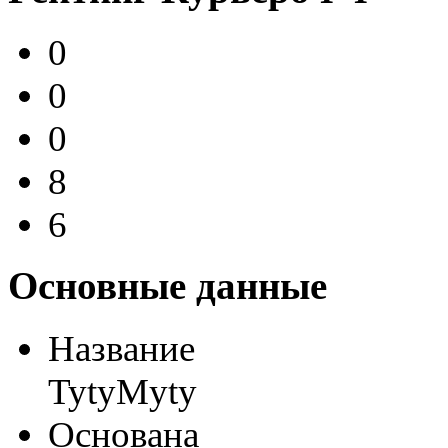
0
0
0
8
6
Основные данные
Название
TytyMyty
Основана