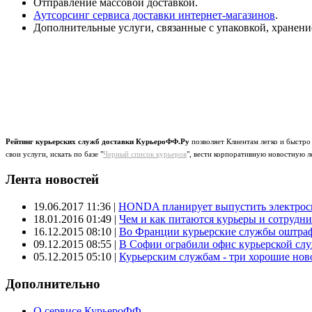
Отправление массовой доставкой.
Аутсорсинг сервиса доставки интернет-магазинов
.
Дополнительные услуги, связанные с упаковкой, хранен
Рейтинг курьерских служб доставки КурьероФФ.Ру
позволяет Клиентам легко и быстро
свои услуги, искать по базе "
Черный список курьеров
", вести корпоративную новостную л
Лента новостей
19.06.2017 11:36
|
HONDA планирует выпустить электроск
18.01.2016 01:49
|
Чем и как питаются курьеры и сотрудн
16.12.2015 08:10
|
Во Франции курьерские службы оштраф
09.12.2015 08:55
|
В Софии ограбили офис курьерской сл
05.12.2015 05:10
|
Курьерским службам - три хорошие новос
Дополнительно
О сервисе КурьероФФ