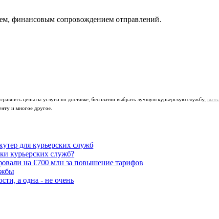
ием, финансовым сопровождением отправлений.
 сравнить цены на услуги по доставке, бесплатно выбрать лучшую курьерскую службу,
вызв
енту и многое другое.
утер для курьерских служб
ики курьерских служб?
овали на €700 млн за повышение тарифов
ужбы
ти, а одна - не очень