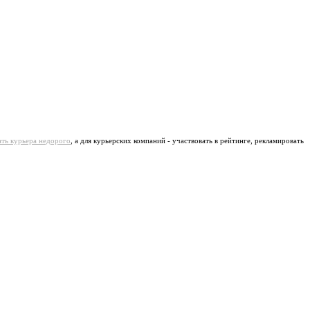
ать курьера недорого
, а для курьерских компаний - участвовать в рейтинге, рекламировать