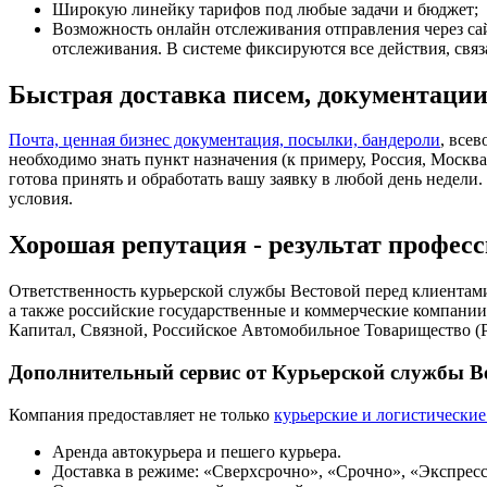
Широкую линейку тарифов под любые задачи и бюджет;
Возможность онлайн отслеживания отправления через са
отслеживания. В системе фиксируются все действия, связ
Быстрая доставка писем, документации
Почта, ценная бизнес документация, посылки, бандероли
, все
необходимо знать пункт назначения (к примеру, Россия, Москв
готова принять и обработать вашу заявку в любой день недели
условия.
Хорошая репутация - результат професс
Ответственность курьерской службы Вестовой перед клиентам
а также российские государственные и коммерческие компани
Капитал, Связной, Российское Автомобильное Товарищество (Р
Дополнительный сервис от Курьерской службы В
Компания предоставляет не только
курьерские и логистические
Аренда автокурьера и пешего курьера.
Доставка в режиме: «Сверхсрочно», «Срочно», «Экспресс