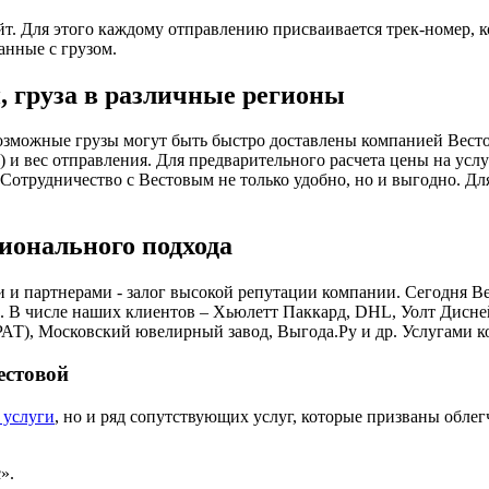
йт. Для этого каждому отправлению присваивается трек-номер,
анные с грузом.
, груза в различные регионы
возможные грузы могут быть быстро доставлены компанией Весто
а) и вес отправления. Для предварительного расчета цены на ус
. Сотрудничество с Вестовым не только удобно, но и выгодно. 
ионального подхода
и и партнерами - залог высокой репутации компании. Сегодня 
и. В числе наших клиентов – Хьюлетт Паккард, DHL, Уолт Дисн
АТ), Московский ювелирный завод, Выгода.Ру и др. Услугами к
естовой
 услуги
, но и ряд сопутствующих услуг, которые призваны обле
».